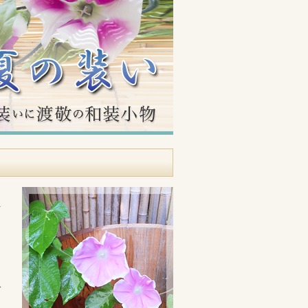
材
る
は
デ