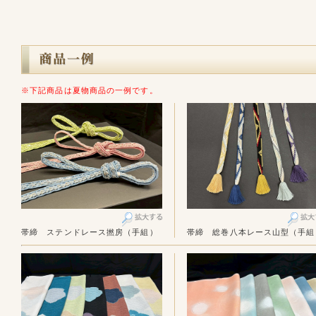
※下記商品は夏物商品の一例です。
帯締 ステンドレース撚房（手組）
帯締 総巻八本レース山型（手組