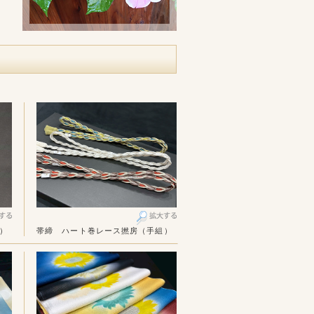
）
帯締 ハート巻レース撚房（手組）